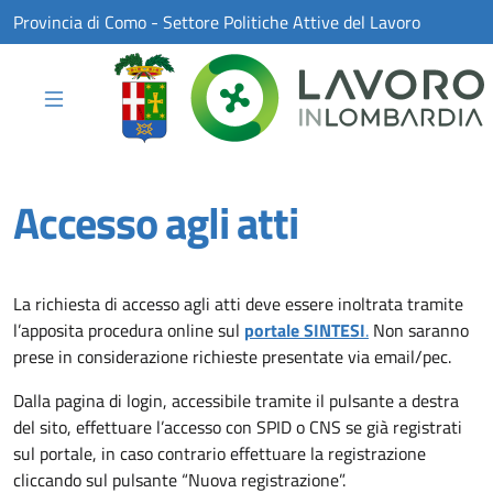
Skip to Main Content
Provincia di Como - Settore Politiche Attive del Lavoro
Accesso agli atti
La richiesta di accesso agli atti deve essere inoltrata tramite
Apri in nuova scheda
l’apposita procedura online sul
portale SINTESI
.
Non saranno
prese in considerazione richieste presentate via email/pec.
Dalla pagina di login, accessibile tramite il pulsante a destra
del sito, effettuare l’accesso con SPID o CNS se già registrati
sul portale, in caso contrario effettuare la registrazione
cliccando sul pulsante “Nuova registrazione”.