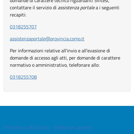
domande di carattere tecnico riguardanti Sintesi,
contattare il servizio di
assistenza portale
a i seguenti
recapiti:
Apri in nuova scheda
0318255707
Apri in nuova scheda
assistenzaportale@provincia.como.it
Per informazioni relative all'invio e all'evasione di
domande di accesso agli atti, per domande di carattere
normativo o amministrativo, telefonare allo:
Apri in nuova scheda
0318255708
Provincia di Como - Settore Lavoro