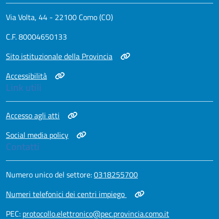
Via Volta, 44 - 22100 Como (CO)
C.F. 80004650133
Apri in nuova scheda
Sito istituzionale della Provincia
Apri in nuova scheda
Accessibilità
Link utili
Apri in nuova scheda
Accesso agli atti
Apri in nuova scheda
Social media policy
Contatti
Apri in nuova scheda
Numero unico del settore:
0318255700
Apri in nuova scheda
Numeri telefonici dei centri impiego
Apri in nuova scheda
PEC:
protocollo.elettronico@pec.provincia.como.it