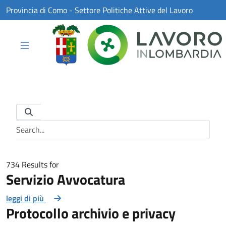
Skip to Main Content
Provincia di Como - Settore Politiche Attive del Lavoro
Search Bar
734 Results for
Servizio Avvocatura
leggi di più
Protocollo archivio e privacy