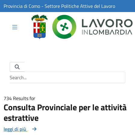
Skip to Main Content
Provincia di Como - Settore Politiche Attive del Lavoro
Search Bar
734 Results for
Consulta Provinciale per le attività
estrattive
leggi di più