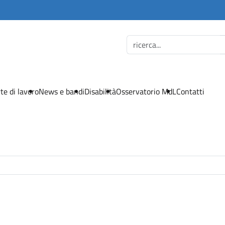
te di lavoro
News e bandi
Disabilità
Osservatorio MdL
Contatti