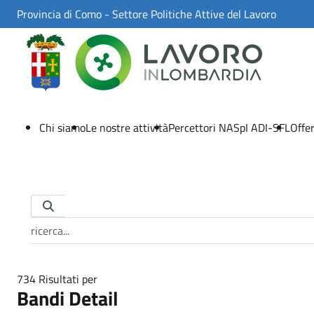
Skip to Main Content
Provincia di Como - Settore Politiche Attive del Lavoro
Chi siamo
Le nostre attività
Percettori NASpI ADI-SFL
Offer
Barra di ricerca
734 Risultati per
Bandi Detail