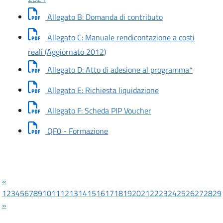
Scarica documento
Allegato B: Domanda di contributo
Allegato C: Manuale rendicontazione a costi
Scarica documento: Allegato C: Man
reali (Aggiornato 2012)
Scarica 
Allegato D: Atto di adesione al programma*
Scarica documento: 
Allegato E: Richiesta liquidazione
Scarica documento: A
Allegato F: Scheda PIP Voucher
Scarica documento: QF0 - Formaz
QF0 - Formazione
«
1
2
3
4
5
6
7
8
9
10
11
12
13
14
15
16
17
18
19
20
21
22
23
24
25
26
27
28
29
»