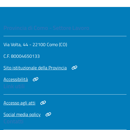
Provincia di Como - Settore Lavoro
Via Volta, 44 - 22100 Como (CO)
C.F. 80004650133
Apri in nuova scheda
Sito istituzionale della Provincia
Apri in nuova scheda
Accessibilità
Link utili
Apri in nuova scheda
Accesso agli atti
Apri in nuova scheda
Social media policy
Contatti