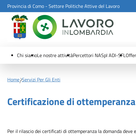
Skip to Main Content
Provincia di Como - Settore Politiche Attive del Lavoro
Chi siamo
Le nostre attività
Percettori NASpI ADI-SFL
Offer
Home
Servizi Per Gli Enti
Certificazione di ottemperanza
Per il rilascio dei certificati di ottemperanza la domanda deve