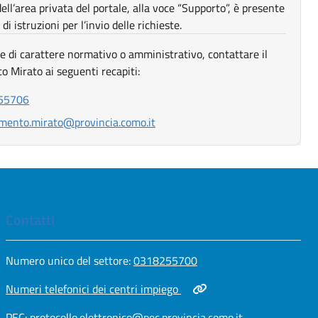
dell’area privata del portale, alla voce “Supporto”, è presente
i istruzioni per l’invio delle richieste.
 di carattere normativo o amministrativo, contattare il
o Mirato ai seguenti recapiti:
va scheda
55706
va scheda
amento.mirato@provincia.como.it
Contatti
Apri in nuova scheda
Numero unico del settore:
0318255700
Apri in nuova scheda
Numeri telefonici dei centri impiego
Apri in nuova scheda
PEC:
protocollo.elettronico@pec.provincia.como.it