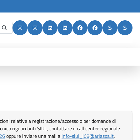
Apri in nuova scheda
Apri in nuova scheda
Apri in nuova scheda
Apri in nuova scheda
Apri in nuova scheda
Apri in nuova scheda
Apri in nuova
Apri i
zioni relative a registrazione/accesso o per domande di
cnico riguardanti SIUL, contattare il call center regionale
uova scheda
Apri in nuova scheda
26
oppure inviare una mail a
info-siul_l68@ariaspa.it
.