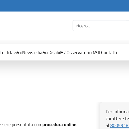
te di lavoro
News e bandi
Disabilità
Osservatorio MdL
Contatti
Per informa
carattere te
 essere presentata con
procedura online
.
Apri in n
al
8005918