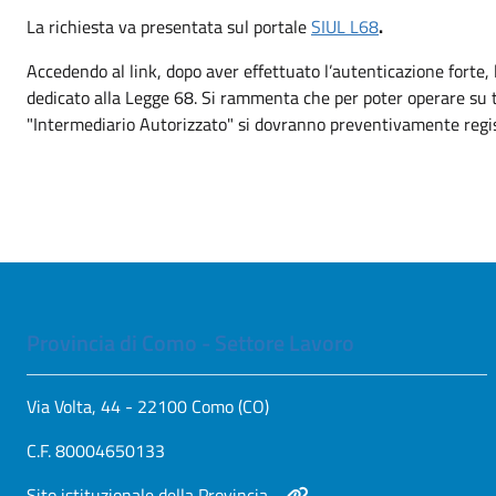
Apri in nuova scheda
La richiesta va presentata sul portale
SIUL L68
.
Accedendo al link, dopo aver effettuato l’autenticazione forte,
dedicato alla Legge 68. Si rammenta che per poter operare su ta
"Intermediario Autorizzato" si dovranno preventivamente regi
Provincia di Como - Settore Lavoro
Via Volta, 44 - 22100 Como (CO)
C.F. 80004650133
Apri in nuova scheda
Sito istituzionale della Provincia