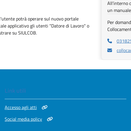
All’interno 
un manuale d
 l'utente potrà operare sul nuovo portale
Per domande
le applicativo gli utenti "Datore di Lavoro" o
Collocament
strare su SIULCOB.
Apri in nuo
03182
Apri in nuo
colloc
Link utili
Apri in nuova scheda
Accesso agli atti
Apri in nuova scheda
Social media policy