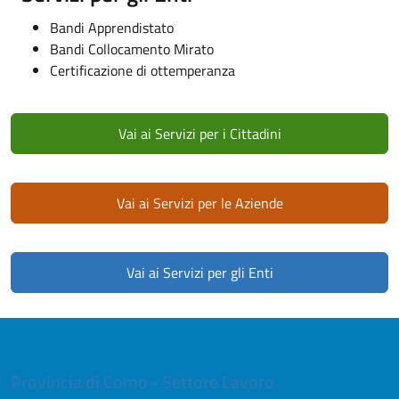
Bandi Apprendistato
Bandi Collocamento Mirato
Certificazione di ottemperanza
Apri in nuova scheda
Vai ai Servizi per i Cittadini
Apri in nuova scheda
Vai ai Servizi per le Aziende
Apri in nuova scheda
Vai ai Servizi per gli Enti
Provincia di Como - Settore Lavoro