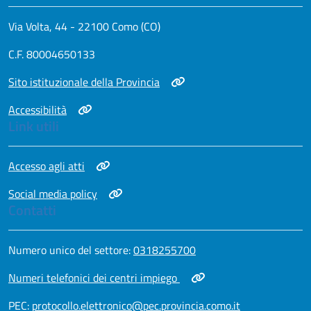
Via Volta, 44 - 22100 Como (CO)
C.F. 80004650133
Apri in nuova scheda
Sito istituzionale della Provincia
Apri in nuova scheda
Accessibilità
Link utili
Apri in nuova scheda
Accesso agli atti
Apri in nuova scheda
Social media policy
Contatti
Apri in nuova scheda
Numero unico del settore:
0318255700
Apri in nuova scheda
Numeri telefonici dei centri impiego
Apri in nuova scheda
PEC:
protocollo.elettronico@pec.provincia.como.it