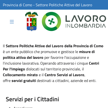
Skip to Main Content
Provincia di Como - Settore Politiche Attive del Lavoro
Il
Settore Politiche Attive del Lavoro della Provincia di Como
è un ente pubblico che promuove e gestisce le
misure di
politica attiva del lavoro
per favorire l'occupazione e
l'inclusione lavorativa. Operando attraverso i cinque
Centri
Per l'Impiego
dislocati sul territorio provinciale, il
Collocamento mirato
e il
Centro Servizi al Lavoro
,
offre
servizi gratuiti
destinati a cittadini, aziende ed enti.
Servizi per i Cittadini