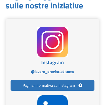
sulle nostre iniziative
Instagram
Apri in nuova scheda
@lavoro_provinciadicomo
Pagina informativa su Instagram