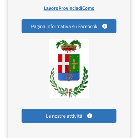
Apri in nuova scheda
LavoroProvinciadiComo
Pagina informativa su Facebook
Le nostre attività