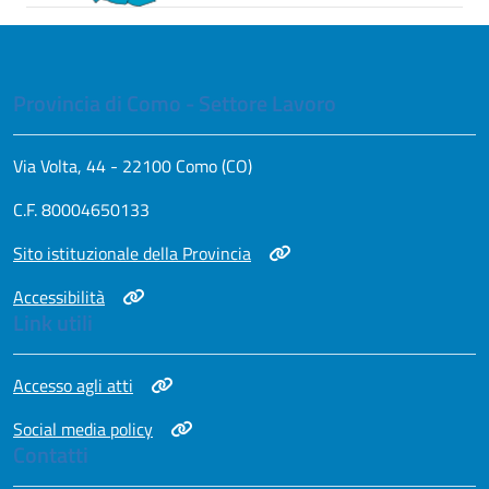
Provincia di Como - Settore Lavoro
Via Volta, 44 - 22100 Como (CO)
C.F. 80004650133
Apri in nuova scheda
Sito istituzionale della Provincia
Apri in nuova scheda
Accessibilità
Link utili
Apri in nuova scheda
Accesso agli atti
Apri in nuova scheda
Social media policy
Contatti