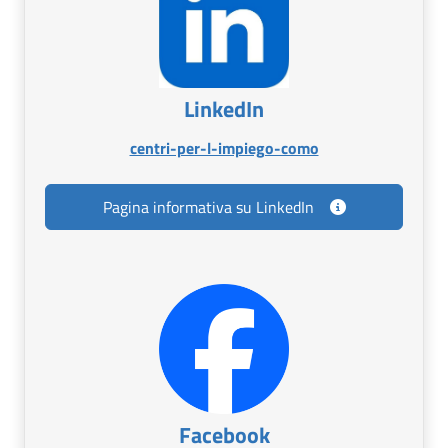
LinkedIn
Apri in nuova scheda
centri-per-l-impiego-como
Pagina informativa su LinkedIn
Facebook