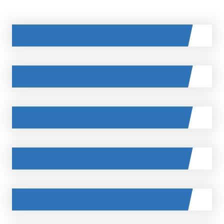
Accoglienza
Orientamento
IDO
DID
PSP