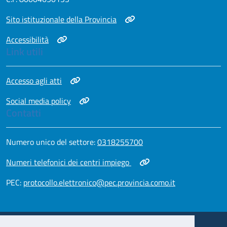
Apri in nuova scheda
Sito istituzionale della Provincia
Apri in nuova scheda
Accessibilità
Link utili
Apri in nuova scheda
Accesso agli atti
Apri in nuova scheda
Social media policy
Contatti
Apri in nuova scheda
Numero unico del settore:
0318255700
Apri in nuova scheda
Numeri telefonici dei centri impiego
Apri in nuova scheda
PEC:
protocollo.elettronico@pec.provincia.como.it