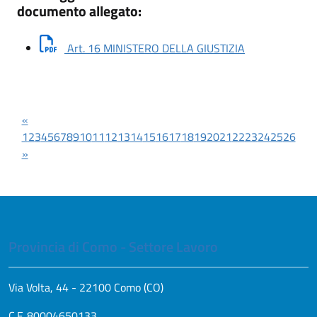
documento allegato:
Scarica docum
Art. 16 MINISTERO DELLA GIUSTIZIA
«
1
2
3
4
5
6
7
8
9
10
11
12
13
14
15
16
17
18
19
20
21
22
23
24
25
26
»
Provincia di Como - Settore Lavoro
Via Volta, 44 - 22100 Como (CO)
C.F. 80004650133