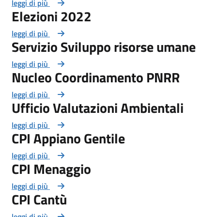
leggi di più
Elezioni 2022
leggi di più
Servizio Sviluppo risorse umane
leggi di più
Nucleo Coordinamento PNRR
leggi di più
Ufficio Valutazioni Ambientali
leggi di più
CPI Appiano Gentile
leggi di più
CPI Menaggio
leggi di più
CPI Cantù
leggi di più