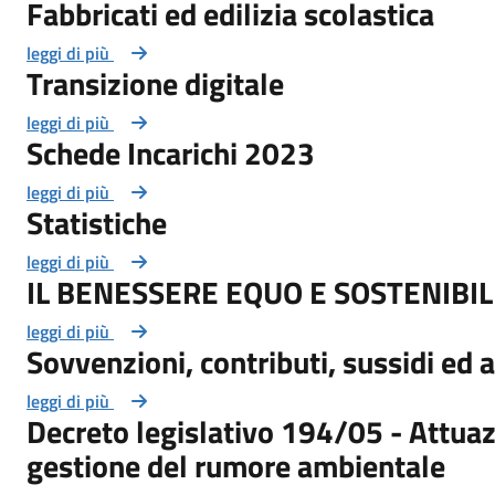
Fabbricati ed edilizia scolastica
leggi di più
Transizione digitale
leggi di più
Schede Incarichi 2023
leggi di più
Statistiche
leggi di più
IL BENESSERE EQUO E SOSTENIBIL
leggi di più
Sovvenzioni, contributi, sussidi ed
leggi di più
Decreto legislativo 194/05 - Attuaz
gestione del rumore ambientale