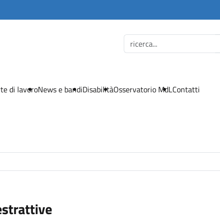
te di lavoro
News e bandi
Disabilità
Osservatorio MdL
Contatti
estrattive