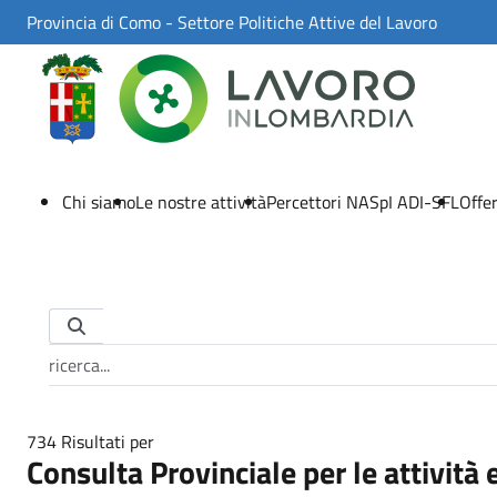
Skip to Main Content
Provincia di Como - Settore Politiche Attive del Lavoro
Chi siamo
Le nostre attività
Percettori NASpI ADI-SFL
Offer
Barra di ricerca
734 Risultati per
Consulta Provinciale per le attività 