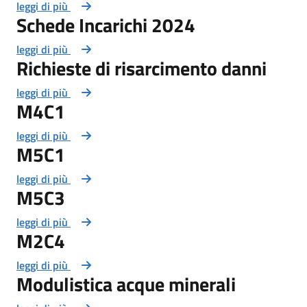
leggi di più
Schede Incarichi 2024
leggi di più
Richieste di risarcimento danni
leggi di più
M4C1
leggi di più
M5C1
leggi di più
M5C3
leggi di più
M2C4
leggi di più
Modulistica acque minerali