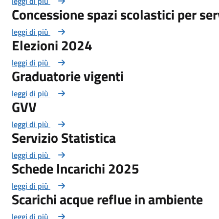
leggi di più
Concessione spazi scolastici per ser
leggi di più
Elezioni 2024
leggi di più
Graduatorie vigenti
leggi di più
GVV
leggi di più
Servizio Statistica
leggi di più
Schede Incarichi 2025
leggi di più
Scarichi acque reflue in ambiente
leggi di più