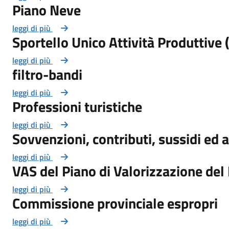
Piano Neve
leggi di più
Sportello Unico Attività Produttive 
leggi di più
filtro-bandi
leggi di più
Professioni turistiche
leggi di più
Sovvenzioni, contributi, sussidi ed
leggi di più
VAS del Piano di Valorizzazione de
leggi di più
Commissione provinciale espropri
leggi di più