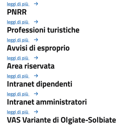
leggi di più
PNRR
leggi di più
Professioni turistiche
leggi di più
Avvisi di esproprio
leggi di più
Area riservata
leggi di più
Intranet dipendenti
leggi di più
Intranet amministratori
leggi di più
VAS Variante di Olgiate-Solbiate