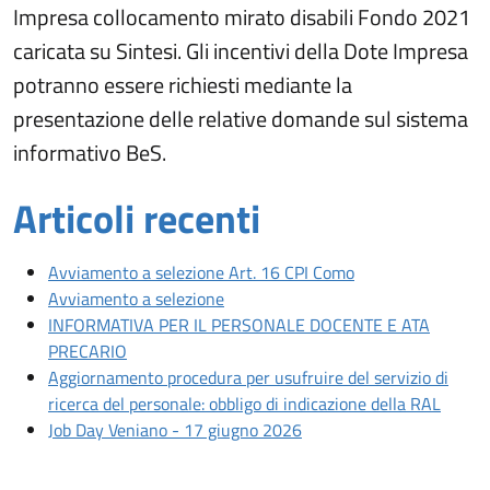
Impresa collocamento mirato disabili Fondo 2021
caricata su Sintesi. Gli incentivi della Dote Impresa
potranno essere richiesti mediante la
presentazione delle relative domande sul sistema
informativo BeS.
Articoli recenti
Articoli recenti
Apri articolo: Avv
Avviamento a selezione Art. 16 CPI Como
Apri articolo: Avviamento a selezio
Avviamento a selezione
INFORMATIVA PER IL PERSONALE DOCENTE E ATA
Apri articolo: INFORMATIVA PER IL PERSONAL
PRECARIO
Aggiornamento procedura per usufruire del servizio di
Apri a
ricerca del personale: obbligo di indicazione della RAL
Apri articolo: Job Day Ve
Job Day Veniano - 17 giugno 2026