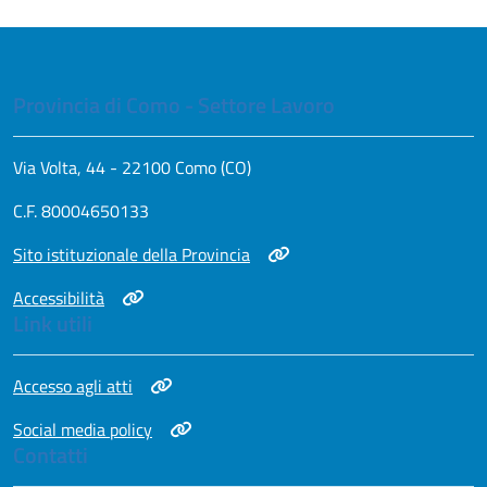
Provincia di Como - Settore Lavoro
Via Volta, 44 - 22100 Como (CO)
C.F. 80004650133
Apri in nuova scheda
Sito istituzionale della Provincia
Apri in nuova scheda
Accessibilità
Link utili
Apri in nuova scheda
Accesso agli atti
Apri in nuova scheda
Social media policy
Contatti