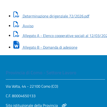
Scarica do
Determinazione dirigenziale 72/2026.pdf
Scarica documento: Avviso
Avviso
Allegato A - Elenco cooperative sociali al 12/03/20
Scarica documento
Allegato B - Domanda di adesione
Provincia di Como - Settore Lavoro
Via Volta, 44 - 22100 Como (CO)
C.F. 80004650133
Apri in nuova scheda
Sito istituzionale della Provincia