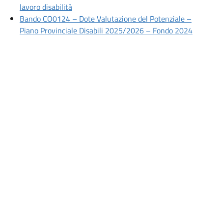
Apri articolo: Avviso di Manifestazione di int
lavoro disabilità
Bando CO0124 – Dote Valutazione del Potenziale –
Apri art
Piano Provinciale Disabili 2025/2026 – Fondo 2024