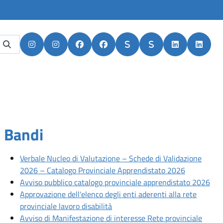
Apri in nuova scheda
Apri in nuova scheda
Apri in nuova scheda
Apri in nuova scheda
Apri in nuova scheda
Apri in nuova scheda
Apri in nuova
Apri i
Bandi
Articoli recenti
Verbale Nucleo di Valutazione – Schede di Validazione
Apri artico
2026 – Catalogo Provinciale Apprendistato 2026
Apri
Avviso pubblico catalogo provinciale apprendistato 2026
Approvazione dell'elenco degli enti aderenti alla rete
Apri articolo: Approvazione dell'e
provinciale lavoro disabilità
Avviso di Manifestazione di interesse Rete provinciale