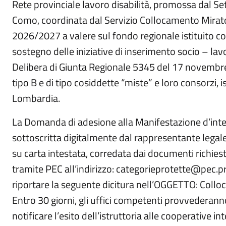
Rete provinciale lavoro disabilità, promossa dal Set
Como, coordinata dal Servizio Collocamento Mirato,
2026/2027 a valere sul fondo regionale istituito co
sostegno delle iniziative di inserimento socio – lavo
Delibera di Giunta Regionale 5345 del 17 novembre 20
tipo B e di tipo cosiddette “miste” e loro consorzi, is
Lombardia.
La Domanda di adesione alla Manifestazione d’inte
sottoscritta digitalmente dal rappresentante lega
su carta intestata, corredata dai documenti richiesti
tramite PEC all’indirizzo: categorieprotette@pec.pr
riportare la seguente dicitura nell’OGGETTO: Coll
Entro 30 giorni, gli uffici competenti provvederanno 
notificare l’esito dell’istruttoria alle cooperative in