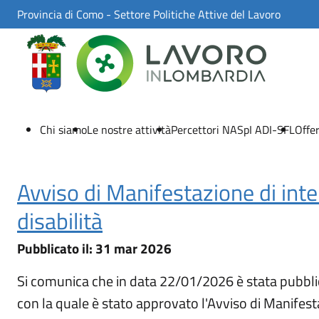
Skip to Main Content
Provincia di Como - Settore Politiche Attive del Lavoro
Chi siamo
Le nostre attività
Percettori NASpI ADI-SFL
Offer
Avviso di Manifestazione di inte
disabilità
31 mar 2026
Pubblicato il:
31 mar 2026
Si comunica che in data 22/01/2026 è stata pubbli
con la quale è stato approvato l'Avviso di Manifesta