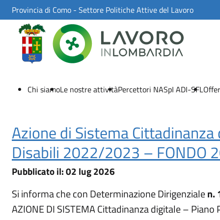
Skip to Main Content
Provincia di Como - Settore Politiche Attive del Lavoro
Chi siamo
Le nostre attività
Percettori NASpI ADI-SFL
Offer
Azione di Sistema Cittadinanza d
Disabili 2022/2023 – FONDO 
02 lug 2026
Pubblicato il:
02 lug 2026
Si informa che con Determinazione Dirigenziale
n.
AZIONE DI SISTEMA Cittadinanza digitale – Piano 