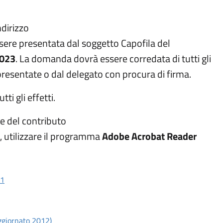
Apri in nuova scheda
ndirizzo
ere presentata dal soggetto Capofila del
2023
. La domanda dovrà essere corredata di tutti gli
ppresentate o dal delegato con procura di firma.
ti gli effetti.
e del contributo
i, utilizzare il programma
Adobe Acrobat Reader
Scarica documento: Allegato A: Avviso Cittadinanza digitale - F
21
: Allegato B: Domanda di contributo
Scarica documento: Allegato C: Manuale rendicontaz
Aggiornato 2012)