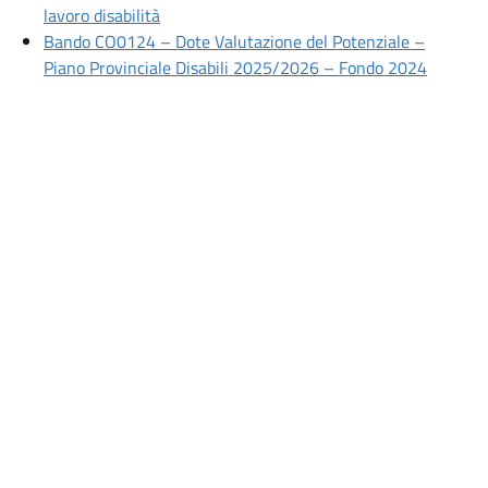
Apri articolo: Avviso di Manifestazione di int
lavoro disabilità
Bando CO0124 – Dote Valutazione del Potenziale –
Apri art
Piano Provinciale Disabili 2025/2026 – Fondo 2024
ondo 2021
ione a costi reali (Aggiornato 2012)