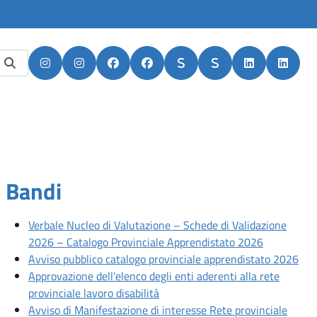
Apri in nuova scheda
Apri in nuova scheda
Apri in nuova scheda
Apri in nuova scheda
Apri in nuova scheda
Apri in nuova scheda
Apri in nuova
Apri i
Bandi
Articoli recenti
Verbale Nucleo di Valutazione – Schede di Validazione
Apri artico
2026 – Catalogo Provinciale Apprendistato 2026
Apri
Avviso pubblico catalogo provinciale apprendistato 2026
Approvazione dell'elenco degli enti aderenti alla rete
Apri articolo: Approvazione dell'e
provinciale lavoro disabilità
Avviso di Manifestazione di interesse Rete provinciale