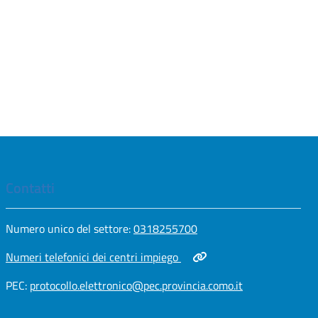
Contatti
Apri in nuova scheda
Numero unico del settore:
0318255700
Apri in nuova scheda
Numeri telefonici dei centri impiego
Apri in nuova scheda
PEC:
protocollo.elettronico@pec.provincia.como.it