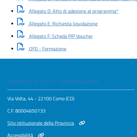
Scarica 
Allegato D: Atto di adesione al programma*
Scarica documento: 
Allegato E: Richiesta liquidazione
Scarica documento: A
Allegato F: Scheda PIP Voucher
Scarica documento: QF0 - Formaz
QF0 - Formazione
Provincia di Como - Settore Lavoro
Via Volta, 44 - 22100 Como (CO)
C.F. 80004650133
Apri in nuova scheda
Sito istituzionale della Provincia
Apri in nuova scheda
Accessibilità