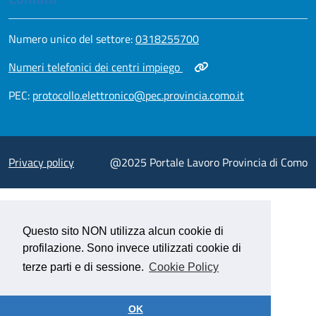
Apri in nuova scheda
Numero unico del settore:
0318255700
Apri in nuova scheda
Numeri telefonici dei centri impiego
Apri in nuova scheda
PEC:
protocollo.elettronico@pec.provincia.como.it
Apri in nuova scheda
Privacy policy
@2025 Portale Lavoro Provincia di Como
Questo sito NON utilizza alcun cookie di
profilazione. Sono invece utilizzati cookie di
terze parti e di sessione.
Cookie Policy
OK