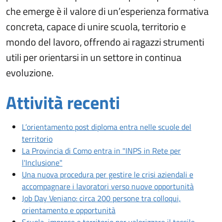
che emerge è il valore di un’esperienza formativa
concreta, capace di unire scuola, territorio e
mondo del lavoro, offrendo ai ragazzi strumenti
utili per orientarsi in un settore in continua
evoluzione.
Attività recenti
Articoli recenti
L’orientamento post diploma entra nelle scuole del
Apri articolo: L’orientamento post diploma entra nel
territorio
La Provincia di Como entra in "INPS in Rete per
Apri articolo: La Provincia di Como entra in "INP
l'Inclusione"
Una nuova procedura per gestire le crisi aziendali e
Apri art
accompagnare i lavoratori verso nuove opportunità
Job Day Veniano: circa 200 persone tra colloqui,
Apri articolo: Job Day Veniano: 
orientamento e opportunità